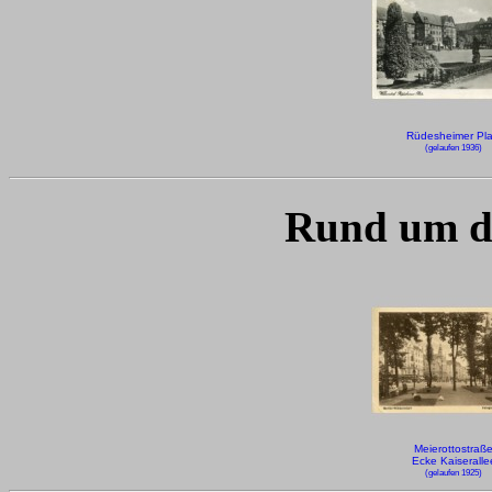
Rüdesheimer Pla
(gelaufen 1936)
Rund um d
Meierottostraß
Ecke Kaiseralle
(gelaufen 1925)