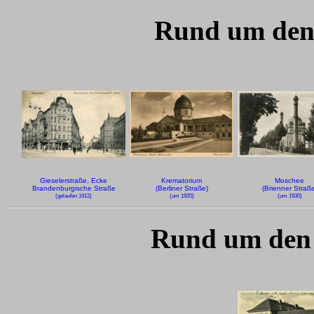
Rund um den 
Gieselerstraße, Ecke
Krematorium
Moschee
Brandenburgische Straße
(Berliner Straße)
(Brienner Straße
(gelaufen 1912)
(um 1920)
(um 1930)
Rund um den 